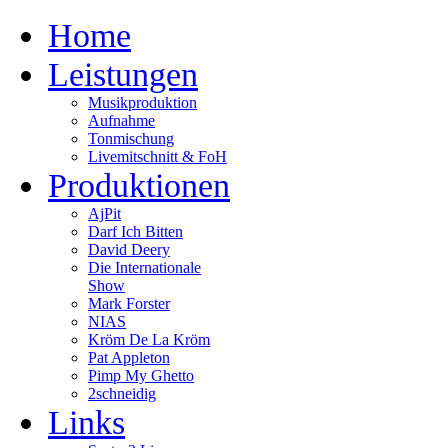
Home
Leistungen
Musikproduktion
Aufnahme
Tonmischung
Livemitschnitt & FoH
Produktionen
AjPit
Darf Ich Bitten
David Deery
Die Internationale
Show
Mark Forster
NIAS
Kröm De La Kröm
Pat Appleton
Pimp My Ghetto
2schneidig
Links