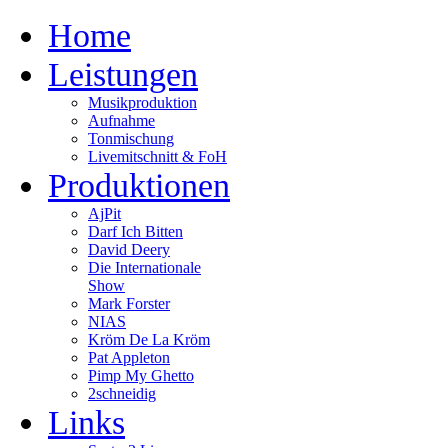
Home
Leistungen
Musikproduktion
Aufnahme
Tonmischung
Livemitschnitt & FoH
Produktionen
AjPit
Darf Ich Bitten
David Deery
Die Internationale
Show
Mark Forster
NIAS
Kröm De La Kröm
Pat Appleton
Pimp My Ghetto
2schneidig
Links